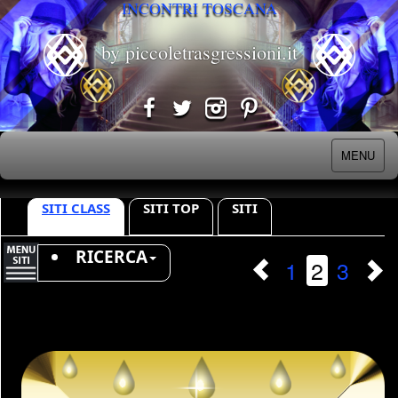
INCONTRI TOSCANA
by piccoletrasgressioni.it
MENU
SITI CLASS
SITI TOP
SITI
RICERCA
1
2
3