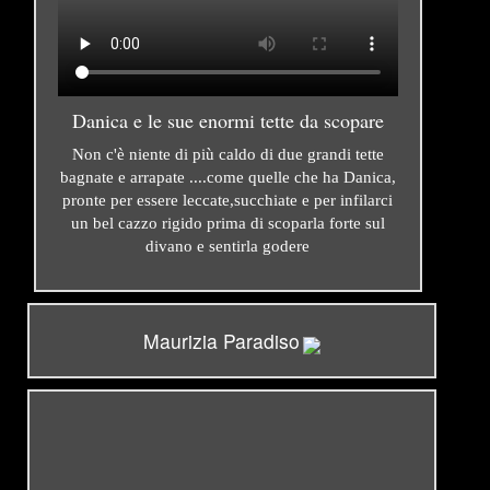
Danica e le sue enormi tette da scopare
Non c'è niente di più caldo di due grandi tette
bagnate e arrapate ....come quelle che ha Danica,
pronte per essere leccate,succhiate e per infilarci
un bel cazzo rigido prima di scoparla forte sul
divano e sentirla godere
Maurizia Paradiso