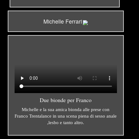
Michelle Ferrari
Due bionde per Franco
Michelle e la sua amica bionda alle prese con
Franco Trentalance in una scena piena di sesso anale
,lesbo e tanto altro.