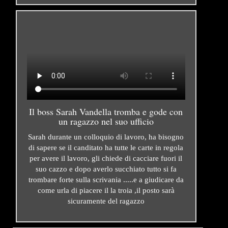
Il boss Sarah Vandella tromba e gode con
un ragazzo nel suo ufficio
Sarah durante un colloquio di lavoro, ha bisogno
di sapere se il canditato ha tutte le carte in regola
per avere il lavoro, gli chiede di cacciare fuori il
suo cazzo e dopo averlo succhiato tutto si fa
trombare forte sulla scrivania .....e a giudicare da
come urla di piacere il la troia ,il posto sarà
sicuramente del ragazzo