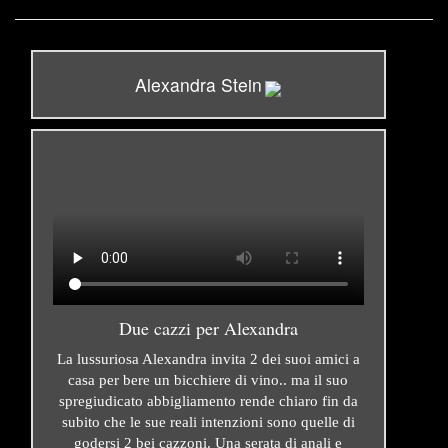
Alexandra Stein
Due cazzi per Alexandra
La lussuriosa Alexandra invita 2 dei suoi amici a
casa per bere un bicchiere di vino.. ma il suo
spregiudicato abbigliamento rende chiaro fin da
subito che le sue reali intenzioni sono quelle di
godersi 2 bei cazzoni. Una serata di anali e