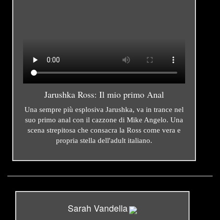
Jarushka Ross: Il mio primo Anal
Una sempre più esplosiva Jarushka, va in trance nel
suo primo anal con il cazzone di Mike Angelo. Una
scena strepitosa che consacra la Ross come vera e
propria stella dell'adult italiano.
Sarah Vandella