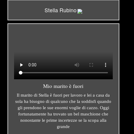
Stella Rubino
Mio marito è fuori
Il marito di Stella è fuori per lavoro e lei a casa da
sola ha bisogno di qualcuno che la soddisfi quando
gli prendono le sue enormi voglie di cazzo. Oggi
fortunatamente ha trovato un bel maschione che
nonostante le prime incertezze se la scopa alla
grande