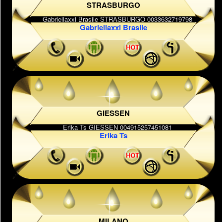
STRASBURGO
Gabriellaxxl Brasile
GIESSEN
Erika Ts
MILANO