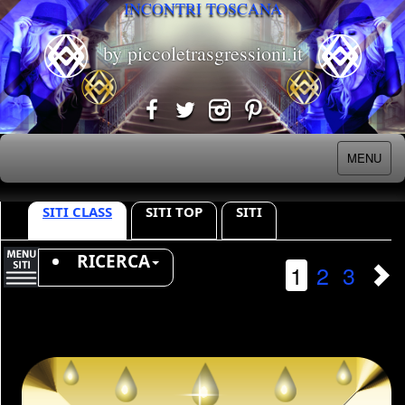
INCONTRI TOSCANA
by piccoletrasgressioni.it
MENU
SITI CLASS
SITI TOP
SITI
RICERCA
1
2
3