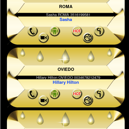
ROMA
Sasha
OVIEDO
Hillary Hilton