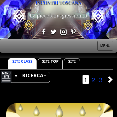
INCONTRI TOSCANA
by piccoletrasgressioni.it
MENU
SITI CLASS
SITI TOP
SITI
RICERCA
1
2
3